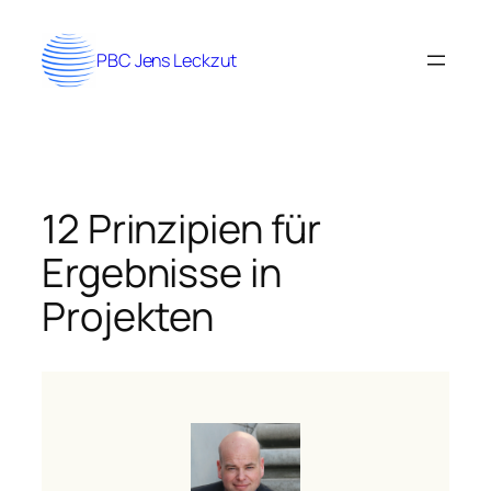
Zum
Inhalt
PBC Jens Leckzut
springen
12 Prinzipien für
Ergebnisse in
Projekten