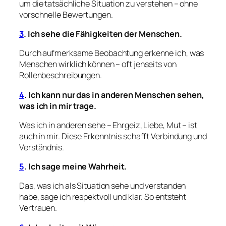
um die tatsächliche Situation zu verstehen – ohne
vorschnelle Bewertungen.
3
. Ich sehe die Fähigkeiten der Menschen.
Durch aufmerksame Beobachtung erkenne ich, was
Menschen wirklich können – oft jenseits von
Rollenbeschreibungen.
4
. Ich kann nur das in anderen Menschen sehen,
was ich in mir trage.
Was ich in anderen sehe – Ehrgeiz, Liebe, Mut – ist
auch in mir. Diese Erkenntnis schafft Verbindung und
Verständnis.
5
. Ich sage meine Wahrheit.
Das, was ich als Situation sehe und verstanden
habe, sage ich respektvoll und klar. So entsteht
Vertrauen.