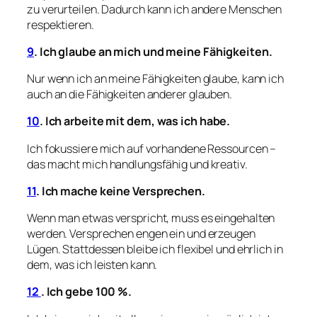
zu verurteilen. Dadurch kann ich andere Menschen
respektieren.
9
. Ich glaube an mich und meine Fähigkeiten.
Nur wenn ich an meine Fähigkeiten glaube, kann ich
auch an die Fähigkeiten anderer glauben.
10
. Ich arbeite mit dem, was ich habe.
Ich fokussiere mich auf vorhandene Ressourcen –
das macht mich handlungsfähig und kreativ.
11
. Ich mache keine Versprechen.
Wenn man etwas verspricht, muss es eingehalten
werden. Versprechen engen ein und erzeugen
Lügen. Stattdessen bleibe ich flexibel und ehrlich in
dem, was ich leisten kann.
12
. Ich gebe 100 %.