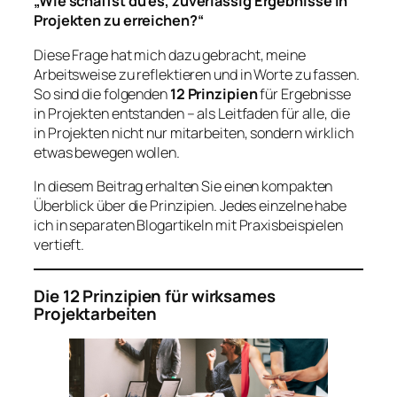
„Wie schaffst du es, zuverlässig Ergebnisse in
Projekten zu erreichen?“
Diese Frage hat mich dazu gebracht, meine
Arbeitsweise zu reflektieren und in Worte zu fassen.
So sind die folgenden
12 Prinzipien
für Ergebnisse
in Projekten entstanden – als Leitfaden für alle, die
in Projekten nicht nur mitarbeiten, sondern wirklich
etwas bewegen wollen.
In diesem Beitrag erhalten Sie einen kompakten
Überblick über die Prinzipien. Jedes einzelne habe
ich in separaten Blogartikeln mit Praxisbeispielen
vertieft.
Die 12 Prinzipien für wirksames
Projektarbeiten