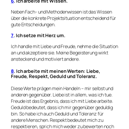
6
. Ich arbeite mit Wissen.
Neben Fach- und Methodenwissen ist das Wissen
über die konkrete Projektsituation entscheidend für
gute Entscheidungen.
7
. Ich setze mit Herz um.
Ich handle mit Liebe und Freude, nehme die Situation
an und akzeptiere sie. Meine Begeisterung wirkt
ansteckend und motiviert andere.
8
. Ich arbeite mit meinen Werten: Liebe,
Freude, Respekt, Geduld und Toleranz.
Diese Werte prägen mein Handeln – mir selbst und
anderen gegenüber. Liebe ist in allem, was ich tue.
Freude ist das Ergebnis, dass ich mit Liebe arbeite.
Geduld bedeutet, dass ich mir gegenüber geduldig
bin. So habe ich auch Geduld und Toleranz für
andere Menschen. Respekt bedeutet mich zu
respektieren, sprich mich weder zu bewerten noch